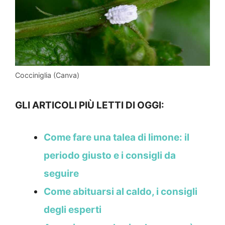
Cocciniglia (Canva)
GLI ARTICOLI PIÙ LETTI DI OGGI:
Come fare una talea di limone: il
periodo giusto e i consigli da
seguire
Come abituarsi al caldo, i consigli
degli esperti