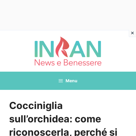
Vai
al
contenuto
Menu
Cocciniglia
sull’orchidea: come
riconoscerla, perché si