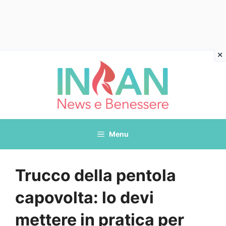
Vai
al
contenuto
Menu
Trucco della pentola
capovolta: lo devi
mettere in pratica per