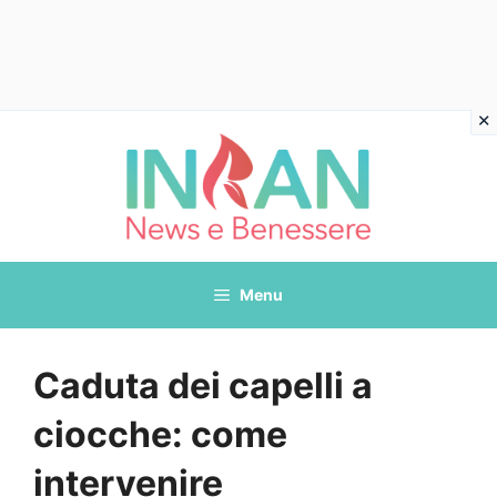
Vai
al
contenuto
Menu
Caduta dei capelli a
ciocche: come
intervenire