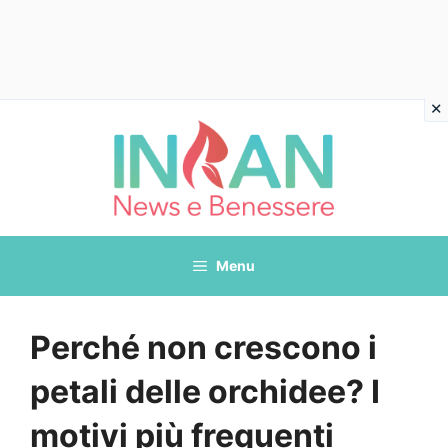
Vai
al
contenuto
Menu
Perché non crescono i
petali delle orchidee? I
motivi più frequenti