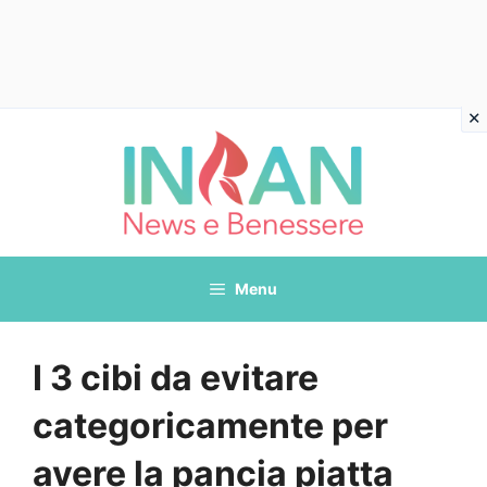
Vai
al
contenuto
Menu
I 3 cibi da evitare
categoricamente per
avere la pancia piatta