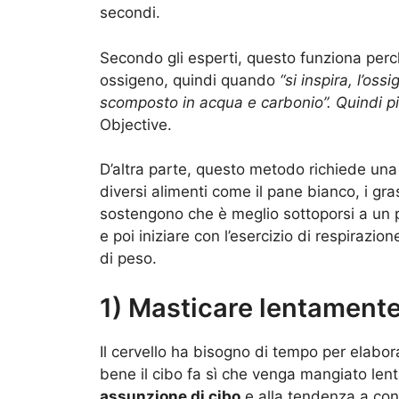
secondi.
Secondo gli esperti, questo funziona perc
ossigeno, quindi quando
“si inspira, l’os
scomposto in acqua e carbonio”. Quindi più
Objective.
D’altra parte, questo metodo richiede un
diversi alimenti come il pane bianco, i grassi
sostengono che è meglio sottoporsi a un p
e poi iniziare con l’esercizio di respiraz
di peso.
1) Masticare lentament
Il cervello ha bisogno di tempo per elabor
bene il cibo fa sì che venga mangiato le
assunzione di cibo
e alla tendenza a con