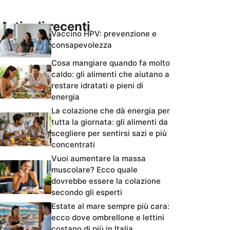
Articoli recenti
Vaccino HPV: prevenzione e
consapevolezza
Cosa mangiare quando fa molto
caldo: gli alimenti che aiutano a
restare idratati e pieni di
energia
La colazione che dà energia per
tutta la giornata: gli alimenti da
scegliere per sentirsi sazi e più
concentrati
Vuoi aumentare la massa
muscolare? Ecco quale
dovrebbe essere la colazione
secondo gli esperti
Estate al mare sempre più cara:
ecco dove ombrellone e lettini
costano di più in Italia