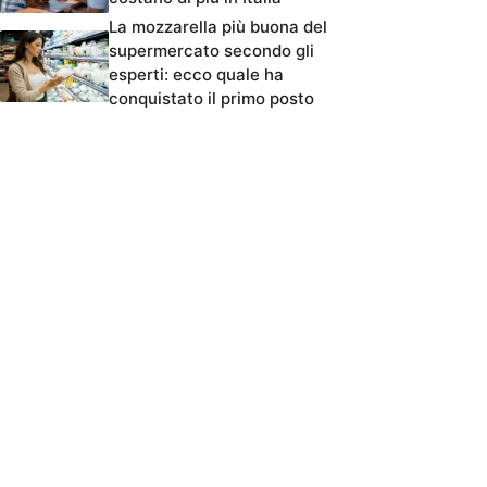
La mozzarella più buona del
supermercato secondo gli
esperti: ecco quale ha
conquistato il primo posto