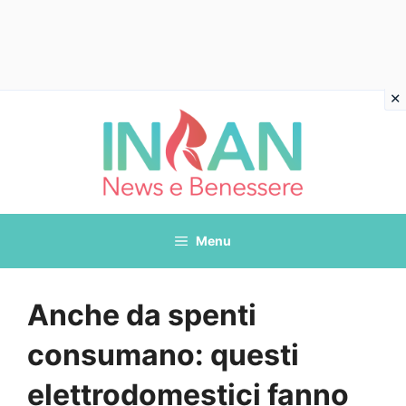
Vai
al
contenuto
Menu
Anche da spenti
consumano: questi
elettrodomestici fanno