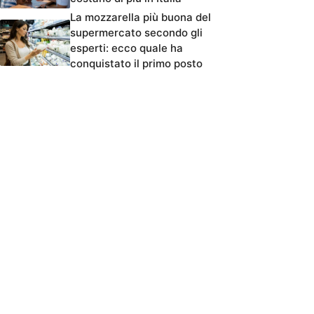
La mozzarella più buona del
supermercato secondo gli
esperti: ecco quale ha
conquistato il primo posto