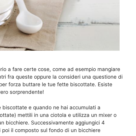
prio a fare certe cose, come ad esempio mangiare
entri fra queste oppure la consideri una questione di
er forza buttare le tue fette biscottate. Esiste
vvero sorprendente!
te biscottate e quando ne hai accumulati a
ottate) mettili in una ciotola e utilizza un mixer o
 un bicchiere. Successivamente aggiungici 4
sci poi il composto sul fondo di un bicchiere