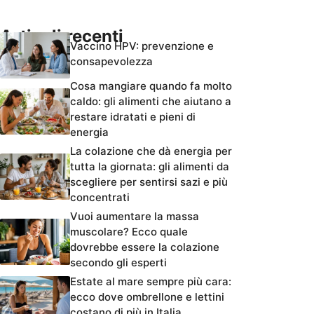
Articoli recenti
Vaccino HPV: prevenzione e
consapevolezza
Cosa mangiare quando fa molto
caldo: gli alimenti che aiutano a
restare idratati e pieni di
energia
La colazione che dà energia per
tutta la giornata: gli alimenti da
scegliere per sentirsi sazi e più
concentrati
Vuoi aumentare la massa
muscolare? Ecco quale
dovrebbe essere la colazione
secondo gli esperti
Estate al mare sempre più cara:
ecco dove ombrellone e lettini
costano di più in Italia