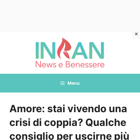
Vai
al
contenuto
Menu
Amore: stai vivendo una
crisi di coppia? Qualche
consiglio per uscirne più