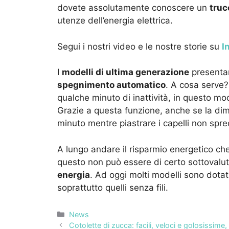
dovete assolutamente conoscere un
tru
utenze dell’energia elettrica.
Segui i nostri video e le nostre storie su
I
I
modelli di ultima generazione
presentan
spegnimento automatico
. A cosa serve
qualche minuto di inattività, in questo m
Grazie a questa funzione, anche se la dim
minuto mentre piastrare i capelli non spre
A lungo andare il risparmio energetico ch
questo non può essere di certo sottovalut
energia
. Ad oggi molti modelli sono dotati
soprattutto quelli senza fili.
Categorie
News
Cotolette di zucca: facili, veloci e golosissime, s