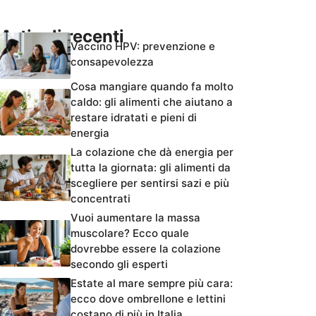
Articoli recenti
Vaccino HPV: prevenzione e
consapevolezza
Cosa mangiare quando fa molto
caldo: gli alimenti che aiutano a
restare idratati e pieni di
energia
La colazione che dà energia per
tutta la giornata: gli alimenti da
scegliere per sentirsi sazi e più
concentrati
Vuoi aumentare la massa
muscolare? Ecco quale
dovrebbe essere la colazione
secondo gli esperti
Estate al mare sempre più cara:
ecco dove ombrellone e lettini
costano di più in Italia