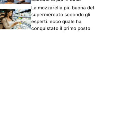
La mozzarella più buona del
supermercato secondo gli
esperti: ecco quale ha
conquistato il primo posto