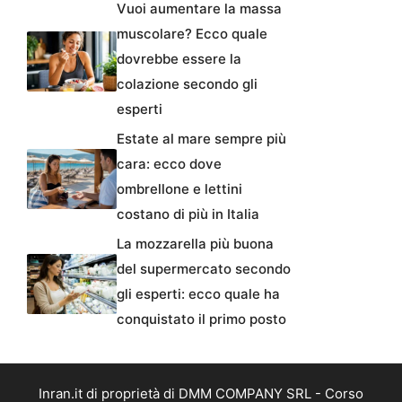
Vuoi aumentare la massa
muscolare? Ecco quale
dovrebbe essere la
colazione secondo gli
esperti
Estate al mare sempre più
cara: ecco dove
ombrellone e lettini
costano di più in Italia
La mozzarella più buona
del supermercato secondo
gli esperti: ecco quale ha
conquistato il primo posto
Inran.it di proprietà di DMM COMPANY SRL - Corso