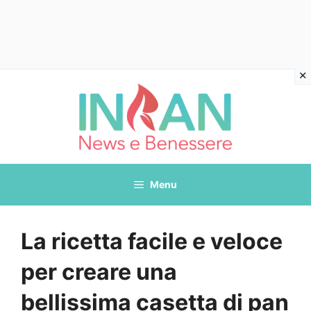
Vai
al
contenuto
Menu
La ricetta facile e veloce
per creare una
bellissima casetta di pan