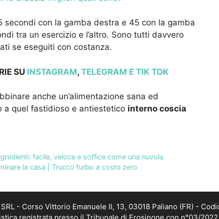
45 secondi con la gamba destra e 45 con la gamba
di tra un esercizio e l’altro. Sono tutti davvero
ltati se eseguiti con costanza.
RIE SU
INSTAGRAM
,
TELEGRAM
E TIK TOK
 abbinare anche un’alimentazione sana ed
o a quel fastidioso e antiestetico
interno coscia
redienti: facile, veloce e soffice come una nuvola
uminare la casa | Trucco furbo a costo zero
RL - Corso Vittorio Emanuele II, 13, 03018 Paliano (FR) - Codi
istica registrata presso il Tribunale di Frosinone con n°03/202