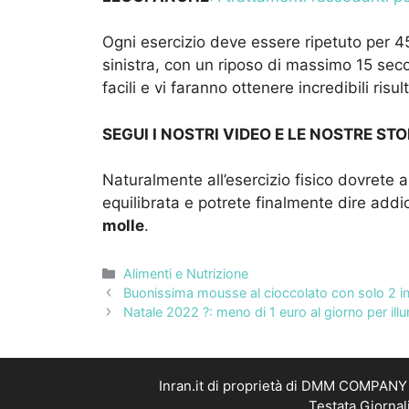
Ogni esercizio deve essere ripetuto per 
sinistra, con un riposo di massimo 15 secon
facili e vi faranno ottenere incredibili risu
SEGUI I NOSTRI VIDEO E LE NOSTRE STO
Naturalmente all’esercizio fisico dovrete
equilibrata e potrete finalmente dire addi
molle
.
Categorie
Alimenti e Nutrizione
Buonissima mousse al cioccolato con solo 2 ing
Natale 2022 ?: meno di 1 euro al giorno per ill
Inran.it di proprietà di DMM COMPANY S
Testata Giornal