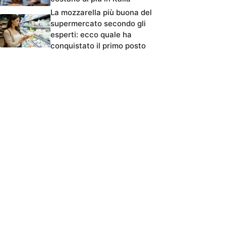
La mozzarella più buona del
supermercato secondo gli
esperti: ecco quale ha
conquistato il primo posto