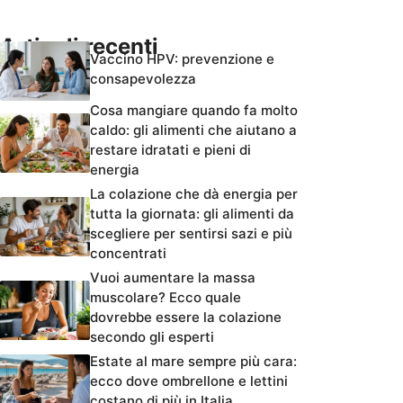
Articoli recenti
Vaccino HPV: prevenzione e
consapevolezza
Cosa mangiare quando fa molto
caldo: gli alimenti che aiutano a
restare idratati e pieni di
energia
La colazione che dà energia per
tutta la giornata: gli alimenti da
scegliere per sentirsi sazi e più
concentrati
Vuoi aumentare la massa
muscolare? Ecco quale
dovrebbe essere la colazione
secondo gli esperti
Estate al mare sempre più cara:
ecco dove ombrellone e lettini
costano di più in Italia