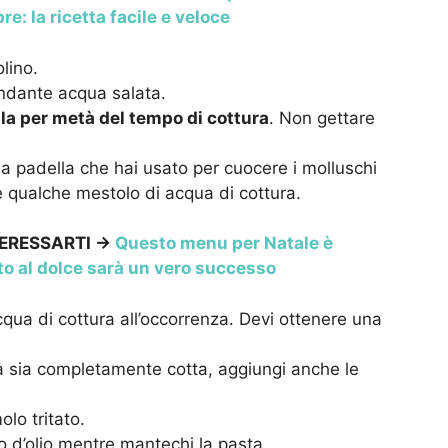
e: la ricetta facile e veloce
olino.
ondante acqua salata.
la per metà del tempo di cottura
. Non gettare
lla padella che hai usato per cuocere i molluschi
e qualche mestolo di acqua di cottura.
ERESSARTI ->
Questo menu per Natale è
o al dolce sarà un vero successo
cqua di cottura all’occorrenza. Devi ottenere una
ta sia completamente cotta, aggiungi anche le
lo tritato.
ro d’olio mentre mantechi la pasta.