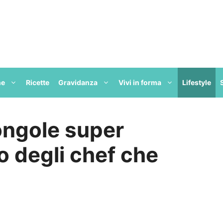
ne
Ricette
Gravidanza
Vivi in forma
Lifestyle
ongole super
co degli chef che