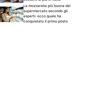
La mozzarella più buona del
supermercato secondo gli
esperti: ecco quale ha
conquistato il primo posto