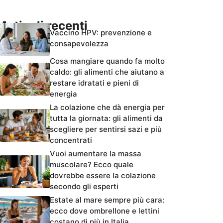
Articoli recenti
Vaccino HPV: prevenzione e
consapevolezza
Cosa mangiare quando fa molto
caldo: gli alimenti che aiutano a
restare idratati e pieni di
energia
La colazione che dà energia per
tutta la giornata: gli alimenti da
scegliere per sentirsi sazi e più
concentrati
Vuoi aumentare la massa
muscolare? Ecco quale
dovrebbe essere la colazione
secondo gli esperti
Estate al mare sempre più cara:
ecco dove ombrellone e lettini
costano di più in Italia