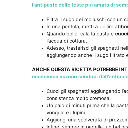
l’antipasto delle feste più amato di sempr
Filtra il sugo dei molluschi con un c
In una pentola, metti a bollire abb
Quando bolle, cala la pasta e
cuoci
l’acqua di cottura.
Adesso, trasferisci gli spaghetti ne
aggiungendo anche il sugo filtrato 
ANCHE QUESTA RICETTA POTREBBE INT
economico ma non sembra: dall’antipast
Cuoci gli spaghetti aggiungendo l’a
consistenza molto cremosa.
Un paio di minuti prima che la pas
vongole e i lupini.
Aggiungi una spolverata di prezzemo
Infine, sempre in padella, un bel gi