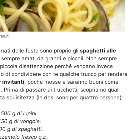
an.it
amati delle feste sono proprio gli
spaghetti alle
o sempre amati da grandi e piccoli. Non sempre
 piccola disattenzione perché vengano invece
so di condividere con te qualche trucco per rendere
 invitanti
, poche mosse e saranno buoni come
ti. Prima di passare ai trucchetti, scopriamo quali
a squisitezza (le dosi sono per quattro persone):
500 g di lupini.
50 g di vongole.
00 g di spaghetti.
zzemolo fresco q.b.