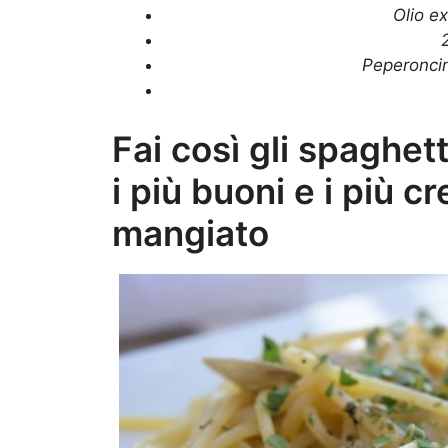
Olio ex
2
Peperoncino
Fai così gli spaghet
i più buoni e i più 
mangiato