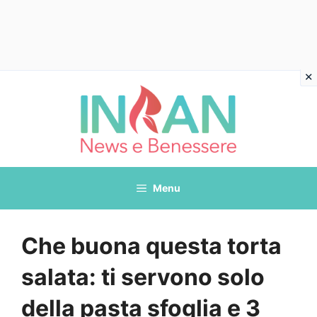
Vai
al
contenuto
Menu
Che buona questa torta
salata: ti servono solo
della pasta sfoglia e 3