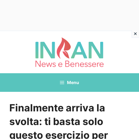
Vai
al
contenuto
Menu
Finalmente arriva la
svolta: ti basta solo
questo esercizio per