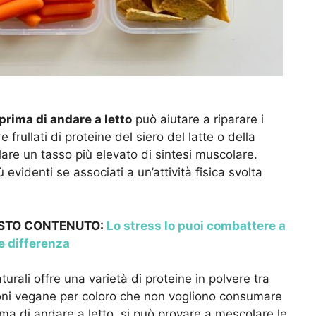
 prima di andare a letto
può aiutare a riparare i
frullati di proteine del siero del latte o della
are un tasso più elevato di sintesi muscolare.
videnti se associati a un’attività fisica svolta
ESTO CONTENUTO:
Lo stress lo puoi combattere a
e differenza
urali offre una varietà di proteine in polvere tra
zioni vegane per coloro che non vogliono consumare
rima di andare a letto, si può provare a mescolare le