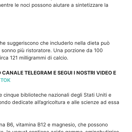
mentre le noci possono aiutare a sintetizzare la
he suggeriscono che includerlo nella dieta può
n sonno più ristoratore. Una porzione da 100
irca 121 milligrammi di calcio.
 CANALE TELEGRAM E SEGUI I NOSTRI VIDEO E
KTOK
e cinque biblioteche nazionali degli Stati Uniti e
ondo dedicate all’agricoltura e alle scienze ad essa
ina B6, vitamina B12 e magnesio, che possono
ltre, lo yogurt contiene acido gamma-aminobutirrico