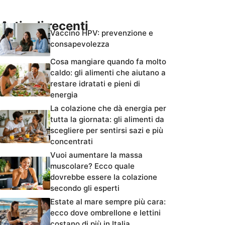
Articoli recenti
Vaccino HPV: prevenzione e
consapevolezza
Cosa mangiare quando fa molto
caldo: gli alimenti che aiutano a
restare idratati e pieni di
energia
La colazione che dà energia per
tutta la giornata: gli alimenti da
scegliere per sentirsi sazi e più
concentrati
Vuoi aumentare la massa
muscolare? Ecco quale
dovrebbe essere la colazione
secondo gli esperti
Estate al mare sempre più cara:
ecco dove ombrellone e lettini
costano di più in Italia