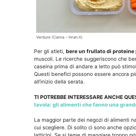
Verdure (Canva – Inran.it)
Per gli atleti,
bere un frullato di proteine
muscoli. Le ricerche suggeriscono che bere 
caseina prima di andare a letto può stimol
Questi benefici possono essere ancora più e
all’inizio della serata.
TI POTREBBE INTERESSARE ANCHE QU
tavola: gli alimenti che fanno una grand
La maggior parte dei negozi di alimenti nat
cui scegliere. Di solito ci sono anche op
latticini. Se si teme di mangiare troppo p