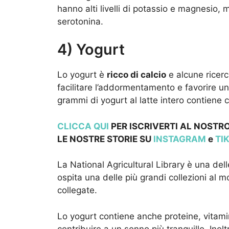
hanno alti livelli di potassio e magnesio, 
serotonina.
4) Yogurt
Lo yogurt è
ricco di calcio
e alcune ricerc
facilitare l’addormentamento e favorire u
grammi di yogurt al latte intero contiene c
CLICCA QUI
PER ISCRIVERTI AL NOSTRO
LE NOSTRE STOR
IE SU
INSTAGRAM
e
TI
La National Agricultural Library è una dell
ospita una delle più grandi collezioni al m
collegate.
Lo yogurt contiene anche proteine, vitam
contribuire a un sonno più tranquillo. Ino