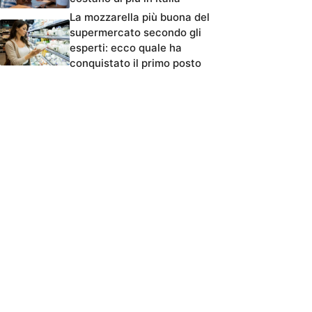
La mozzarella più buona del
supermercato secondo gli
esperti: ecco quale ha
conquistato il primo posto