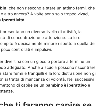
bini
che non riescono a stare un attimo fermi, che
e altro ancora? A volte sono solo troppo vivaci,
ia
iperattività
.
i
presentano un diverso livello di attività, la
ità di concentrazione e attenzione. La loro
compito è decisamente minore rispetto a quella dei
poco controllati e impulsivi.
r divertirsi con un gioco o portare a termine un
modo adeguato. Anche a scuola possono riscontrare
stare fermi e tranquilli e la loro distrazione non gli
n si tratta di mancanza di volontà. Nei successivi
mettono di capire se un
bambino è iperattivo
e
ostanze.
che ti faranno capire se