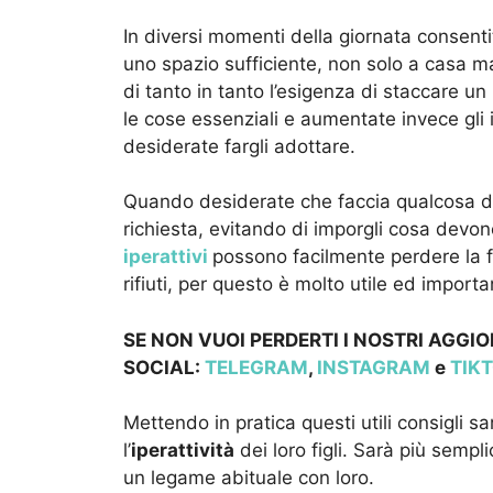
In diversi momenti della giornata consenti
uno spazio sufficiente, non solo a casa ma
di tanto in tanto l’esigenza di staccare un
le cose essenziali e aumentate invece gli
desiderate fargli adottare.
Quando desiderate che faccia qualcosa dite
richiesta, evitando di imporgli cosa devo
iperattivi
possono facilmente perdere la fi
rifiuti, per questo è molto utile ed import
SE NON VUOI PERDERTI I NOSTRI AGGIO
SOCIAL:
TELEGRAM
,
INSTAGRAM
e
TIK
Mettendo in pratica questi utili consigli sa
l’
iperattività
dei loro figli. Sarà più sempl
un legame abituale con loro.