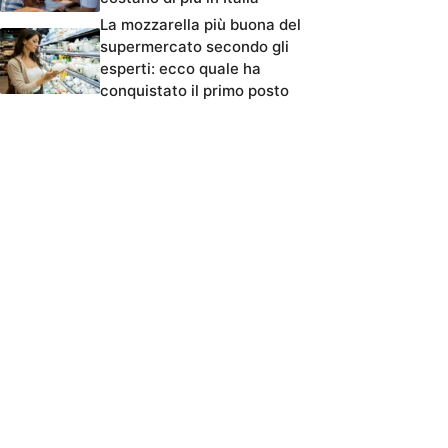
La mozzarella più buona del
supermercato secondo gli
esperti: ecco quale ha
conquistato il primo posto