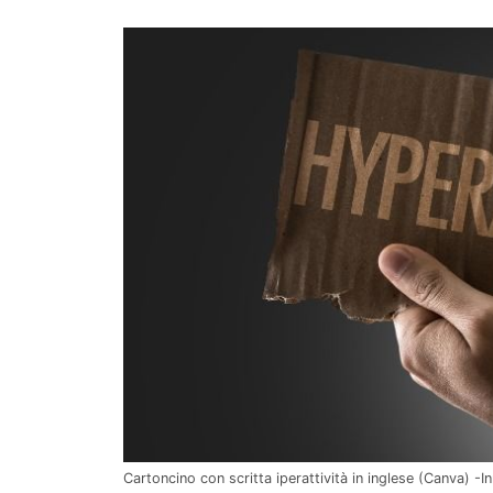
Cartoncino con scritta iperattività in inglese (Canva) -In