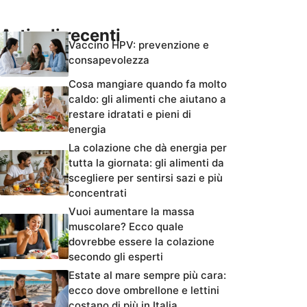
Articoli recenti
Vaccino HPV: prevenzione e
consapevolezza
Cosa mangiare quando fa molto
caldo: gli alimenti che aiutano a
restare idratati e pieni di
energia
La colazione che dà energia per
tutta la giornata: gli alimenti da
scegliere per sentirsi sazi e più
concentrati
Vuoi aumentare la massa
muscolare? Ecco quale
dovrebbe essere la colazione
secondo gli esperti
Estate al mare sempre più cara:
ecco dove ombrellone e lettini
costano di più in Italia