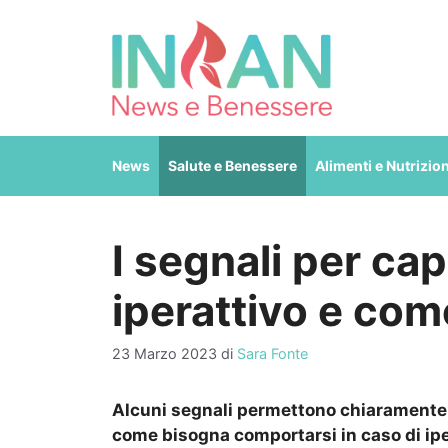
Vai
al
contenuto
News
Salute e Benessere
Alimenti e Nutrizio
I segnali per ca
iperattivo e co
23 Marzo 2023
di
Sara Fonte
Alcuni segnali permettono chiaramente d
come bisogna comportarsi in caso di iper