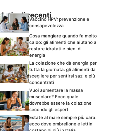
Articoli recenti
Vaccino HPV: prevenzione e
consapevolezza
Cosa mangiare quando fa molto
caldo: gli alimenti che aiutano a
restare idratati e pieni di
energia
La colazione che dà energia per
tutta la giornata: gli alimenti da
scegliere per sentirsi sazi e più
concentrati
Vuoi aumentare la massa
muscolare? Ecco quale
dovrebbe essere la colazione
secondo gli esperti
Estate al mare sempre più cara:
ecco dove ombrellone e lettini
costano di più in Italia