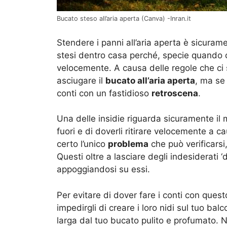
Bucato steso all’aria aperta (Canva) -Inran.it
Stendere i panni all’aria aperta è sicura
stesi dentro casa perché, specie quando ci
velocemente. A causa delle regole che ci 
asciugare il
bucato all’aria aperta
, ma se 
conti con un fastidioso
retroscena
.
Una delle insidie riguarda sicuramente il 
fuori e di doverli ritirare velocemente a
certo l’unico
problema
che può verificarsi,
Questi oltre a lasciare degli indesiderati ‘
appoggiandosi su essi.
Per evitare di dover fare i conti con ques
impedirgli di creare i loro nidi sul tuo bal
larga dal tuo bucato pulito e profumato. 