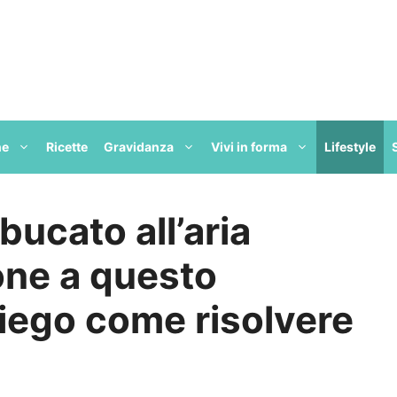
ne
Ricette
Gravidanza
Vivi in forma
Lifestyle
bucato all’aria
one a questo
piego come risolvere