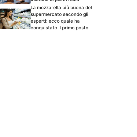
La mozzarella più buona del
supermercato secondo gli
esperti: ecco quale ha
conquistato il primo posto