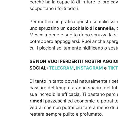
perché ha la capacità di irritare le loro c
sopportano i forti odori.
Per mettere in pratica questo semplicissim
uno spruzzino un
cucchiaio di cannella
, 
Mescola bene e subito dopo spruzza la soluzi
potrebbero appoggiarsi. Puoi anche sparge
cui i piccioni solitamente nidificano o sos
SE NON VUOI PERDERTI I NOSTRI AGGIO
SOCIAL:
TELEGRAM
,
INSTAGRAM
e
TIK
Di tanto in tanto dovrai naturalmente ripet
passare del tempo faranno sparire del tut
sua incredibile efficacia. Ti bastano però 
rimedi
pazzeschi ed economici e potrai ten
vedrai che non potrai più fare a meno di u
resterà sempre pulito e profumato.