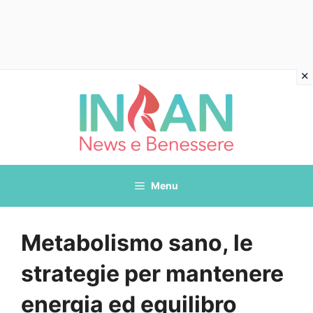
Vai
al
contenuto
Menu
Metabolismo sano, le
strategie per mantenere
energia ed equilibro