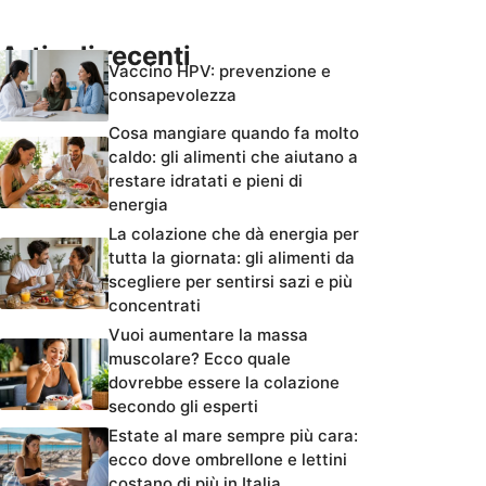
Articoli recenti
Vaccino HPV: prevenzione e
consapevolezza
Cosa mangiare quando fa molto
caldo: gli alimenti che aiutano a
restare idratati e pieni di
energia
La colazione che dà energia per
tutta la giornata: gli alimenti da
scegliere per sentirsi sazi e più
concentrati
Vuoi aumentare la massa
muscolare? Ecco quale
dovrebbe essere la colazione
secondo gli esperti
Estate al mare sempre più cara:
ecco dove ombrellone e lettini
costano di più in Italia