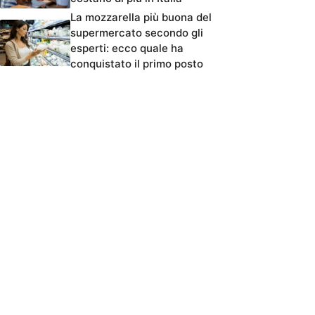
La mozzarella più buona del
supermercato secondo gli
esperti: ecco quale ha
conquistato il primo posto