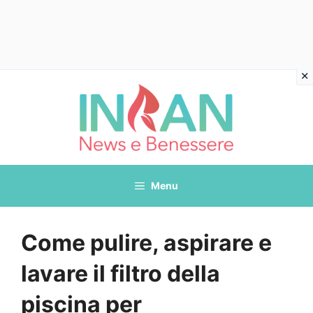
Vai
al
contenuto
Menu
Come pulire, aspirare e
lavare il filtro della
piscina per