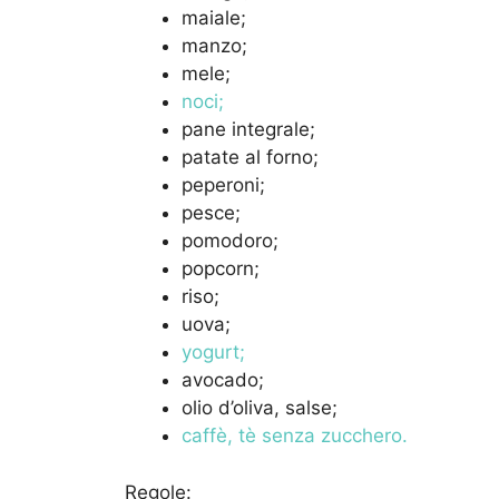
maiale;
manzo;
mele;
noci;
pane integrale;
patate al forno;
peperoni;
pesce;
pomodoro;
popcorn;
riso;
uova;
yogurt;
avocado;
olio d’oliva, salse;
caffè, tè senza zucchero.
Regole: