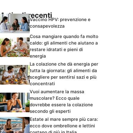
Articoli recenti
Vaccino HPV: prevenzione e
consapevolezza
Cosa mangiare quando fa molto
caldo: gli alimenti che aiutano a
restare idratati e pieni di
energia
La colazione che dà energia per
tutta la giornata: gli alimenti da
scegliere per sentirsi sazi e più
concentrati
Vuoi aumentare la massa
muscolare? Ecco quale
dovrebbe essere la colazione
secondo gli esperti
Estate al mare sempre più cara:
ecco dove ombrellone e lettini
costano di più in Italia