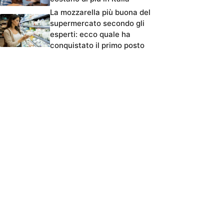
La mozzarella più buona del
supermercato secondo gli
esperti: ecco quale ha
conquistato il primo posto