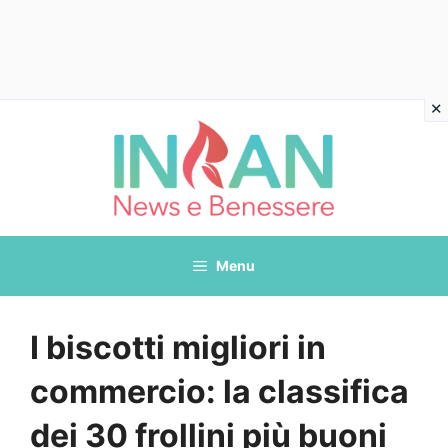
Vai
al
contenuto
Menu
I biscotti migliori in
commercio: la classifica
dei 30 frollini più buoni