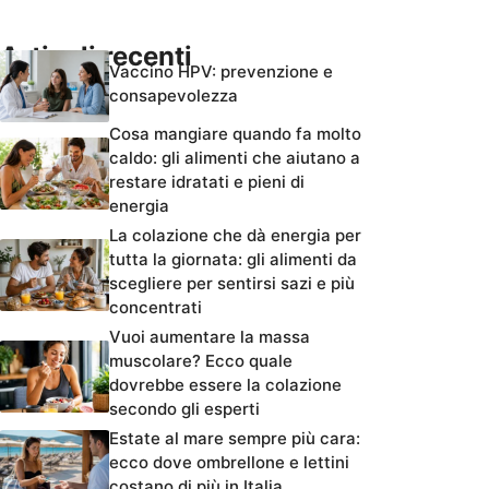
Articoli recenti
Vaccino HPV: prevenzione e
consapevolezza
Cosa mangiare quando fa molto
caldo: gli alimenti che aiutano a
restare idratati e pieni di
energia
La colazione che dà energia per
tutta la giornata: gli alimenti da
scegliere per sentirsi sazi e più
concentrati
Vuoi aumentare la massa
muscolare? Ecco quale
dovrebbe essere la colazione
secondo gli esperti
Estate al mare sempre più cara:
ecco dove ombrellone e lettini
costano di più in Italia