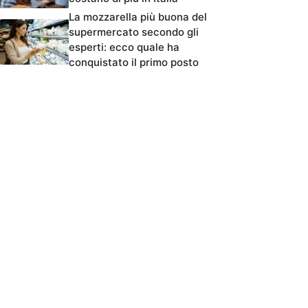
La mozzarella più buona del
supermercato secondo gli
esperti: ecco quale ha
conquistato il primo posto