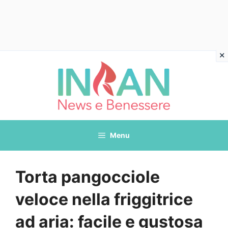
Vai
al
contenuto
Menu
Torta pangocciole
veloce nella friggitrice
ad aria: facile e gustosa