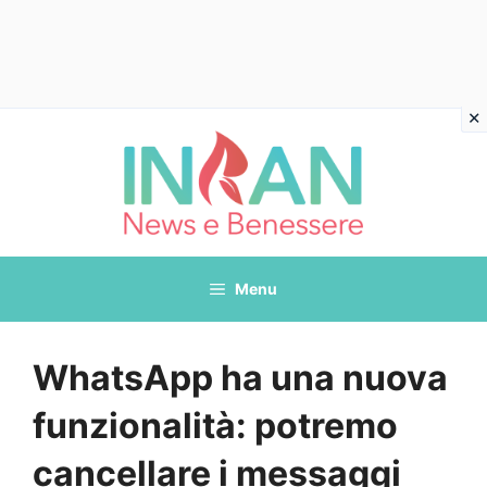
Vai
al
contenuto
Menu
WhatsApp ha una nuova
funzionalità: potremo
cancellare i messaggi