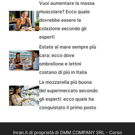
Vuoi aumentare la massa
muscolare? Ecco quale
dovrebbe essere la
colazione secondo gli
esperti
Estate al mare sempre più
cara: ecco dove
ombrellone e lettini
costano di più in Italia
La mozzarella più buona
del supermercato secondo
gli esperti: ecco quale ha
conquistato il primo posto
Inran.it di proprietà di DMM COMPANY SRL - Corso