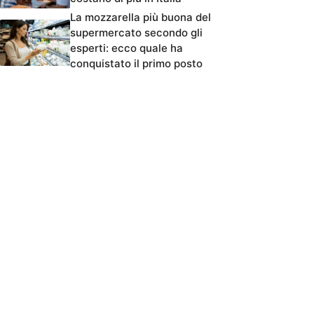
La mozzarella più buona del
supermercato secondo gli
esperti: ecco quale ha
conquistato il primo posto