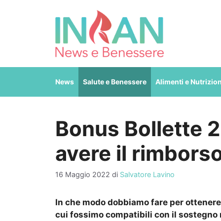
Vai
al
contenuto
News
Salute e Benessere
Alimenti e Nutrizio
Bonus Bollette 
avere il rimborso 
16 Maggio 2022
di
Salvatore Lavino
In che modo dobbiamo fare per ottenere 
cui fossimo compatibili con il sostegn