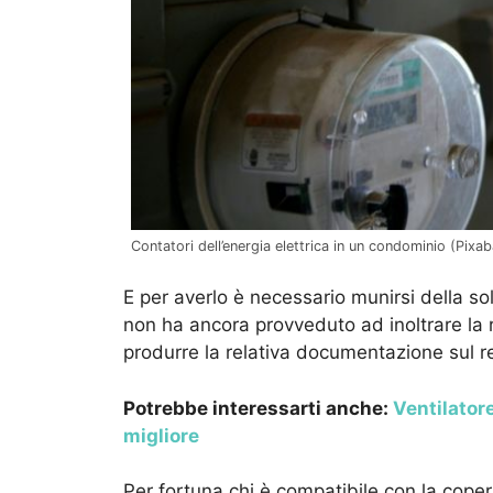
Contatori dell’energia elettrica in un condominio (Pixa
E per averlo è necessario munirsi della so
non ha ancora provveduto ad inoltrare la r
produrre la relativa documentazione sul r
Potrebbe interessarti anche:
Ventilator
migliore
Per fortuna chi è compatibile con la cope