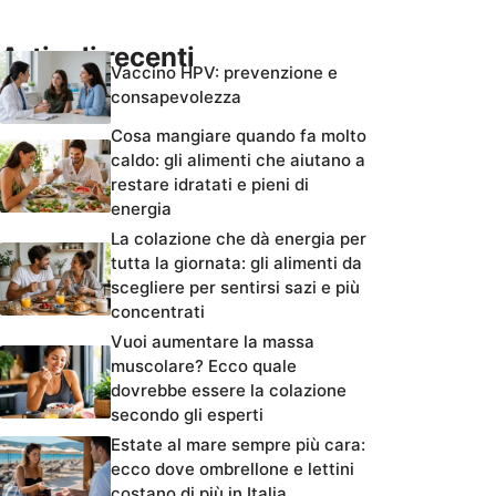
Articoli recenti
Vaccino HPV: prevenzione e
consapevolezza
Cosa mangiare quando fa molto
caldo: gli alimenti che aiutano a
restare idratati e pieni di
energia
La colazione che dà energia per
tutta la giornata: gli alimenti da
scegliere per sentirsi sazi e più
concentrati
Vuoi aumentare la massa
muscolare? Ecco quale
dovrebbe essere la colazione
secondo gli esperti
Estate al mare sempre più cara:
ecco dove ombrellone e lettini
costano di più in Italia