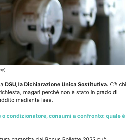
bay)
la
DSU, la Dichiarazione Unica Sostitutiva.
C’è chi
ichiesta, magari perché non è stato in grado di
eddito mediante Isee.
e o condizionatore, consumi a confronto: quale è
rtura garantita dal Bonus Bollette 2022 può