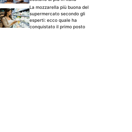
La mozzarella più buona del
supermercato secondo gli
esperti: ecco quale ha
conquistato il primo posto