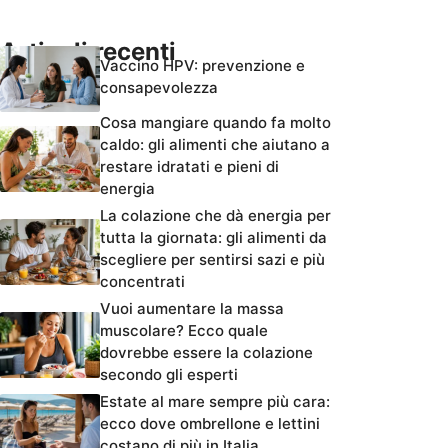
Articoli recenti
Vaccino HPV: prevenzione e
consapevolezza
Cosa mangiare quando fa molto
caldo: gli alimenti che aiutano a
restare idratati e pieni di
energia
La colazione che dà energia per
tutta la giornata: gli alimenti da
scegliere per sentirsi sazi e più
concentrati
Vuoi aumentare la massa
muscolare? Ecco quale
dovrebbe essere la colazione
secondo gli esperti
Estate al mare sempre più cara:
ecco dove ombrellone e lettini
costano di più in Italia