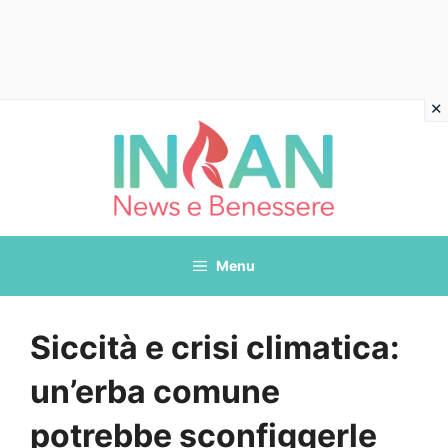
Vai
al
contenuto
Menu
Siccità e crisi climatica:
un’erba comune
potrebbe sconfiggerle