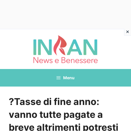
Vai
al
contenuto
Menu
?Tasse di fine anno:
vanno tutte pagate a
breve altrimenti potresti