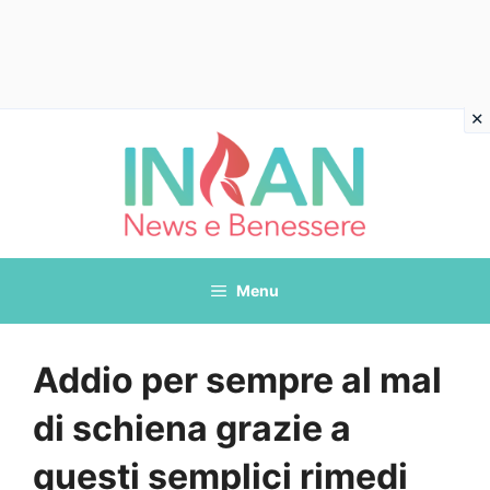
Vai
al
contenuto
Menu
Addio per sempre al mal
di schiena grazie a
questi semplici rimedi