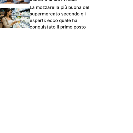
La mozzarella più buona del
supermercato secondo gli
esperti: ecco quale ha
conquistato il primo posto