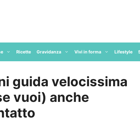
ne
Ricette
Gravidanza
Vivi in forma
Lifestyle
ni guida velocissima
se vuoi) anche
ntatto