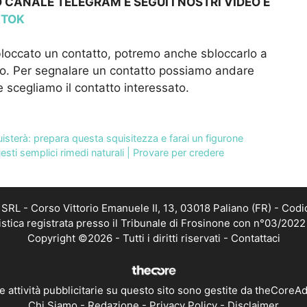
 CANALE TELEGRAM E SEGUI I NOSTRI VIDEO E
KTOK
bloccato un contatto, potremo anche sbloccarlo a
lo. Per segnalare un contatto possiamo andare
e scegliamo il contatto interessato.
uisterà: prepara questa squisitezza e farai un figurone
sti semplici rimedi naturali | Provare per credere
RL - Corso Vittorio Emanuele II, 13, 03018 Paliano (FR) - Codi
istica registrata presso il Tribunale di Frosinone con n°03/202
Copyright ©2026 - Tutti i diritti riservati -
Contattaci
e attività pubblicitarie su questo sito sono gestite da theCoreA
Chi Siamo
-
Redazione
-
Privacy Policy
-
Disclaimer