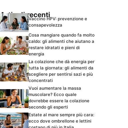
Articoli recenti
Vaccino HPV: prevenzione e
consapevolezza
Cosa mangiare quando fa molto
caldo: gli alimenti che aiutano a
restare idratati e pieni di
energia
La colazione che dà energia per
tutta la giornata: gli alimenti da
scegliere per sentirsi sazi e più
concentrati
Vuoi aumentare la massa
muscolare? Ecco quale
dovrebbe essere la colazione
secondo gli esperti
Estate al mare sempre più cara:
ecco dove ombrellone e lettini
costano di più in Italia