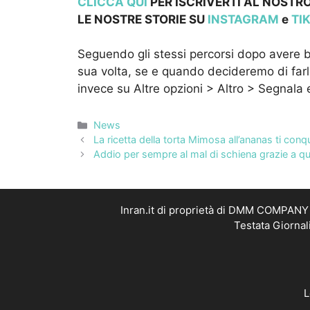
CLICCA QUI
PER ISCRIVERTI AL NOSTRO
LE NOSTRE STOR
IE SU
INSTAGRAM
e
TI
Seguendo gli stessi percorsi dopo avere 
sua volta, se e quando decideremo di far
invece su Altre opzioni > Altro > Segnala 
Categorie
News
La ricetta della torta Mimosa all’ananas ti conq
Addio per sempre al mal di schiena grazie a que
Inran.it di proprietà di DMM COMPANY S
Testata Giornal
L