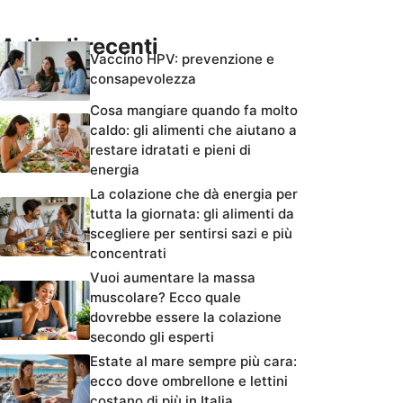
Articoli recenti
Vaccino HPV: prevenzione e
consapevolezza
Cosa mangiare quando fa molto
caldo: gli alimenti che aiutano a
restare idratati e pieni di
energia
La colazione che dà energia per
tutta la giornata: gli alimenti da
scegliere per sentirsi sazi e più
concentrati
Vuoi aumentare la massa
muscolare? Ecco quale
dovrebbe essere la colazione
secondo gli esperti
Estate al mare sempre più cara:
ecco dove ombrellone e lettini
costano di più in Italia