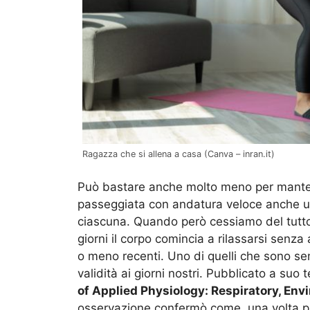
Ragazza che si allena a casa (Canva – inran.it)
Può bastare anche molto meno per mante
passeggiata con andatura veloce anche un
ciascuna. Quando però cessiamo del tutto q
giorni il corpo comincia a rilassarsi senza
o meno recenti. Uno di quelli che sono se
validità ai giorni nostri. Pubblicato a suo 
of Applied Physiology: Respiratory, En
osservazione confermò come, una volta pas