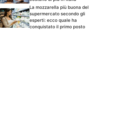
La mozzarella più buona del
supermercato secondo gli
esperti: ecco quale ha
conquistato il primo posto