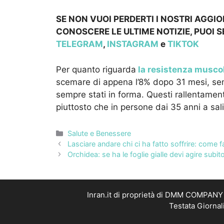
SE NON VUOI PERDERTI I NOSTRI AGGI
CONOSCERE LE ULTIME NOTIZIE, PUOI S
TELEGRAM
,
INSTAGRAM
e
TIKTOK
Per quanto riguarda
la resistenza musco
scemare di appena l’8% dopo 31 mesi, semp
sempre stati in forma. Questi rallentament
piuttosto che in persone dai 35 anni a sali
Categorie
Salute e Benessere
Lasciare andare chi ci ha fatto soffrire: come 
Orchidea: se ha le foglie gialle devi agire subito
Inran.it di proprietà di DMM COMPANY S
Testata Giornal