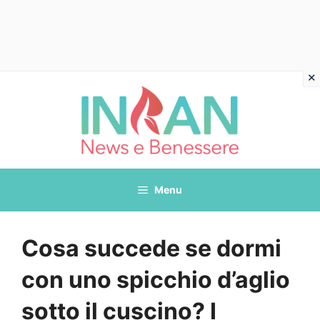
Vai
al
contenuto
Menu
Cosa succede se dormi
con uno spicchio d’aglio
sotto il cuscino? I