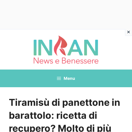
Vai
al
contenuto
Menu
Tiramisù di panettone in
barattolo: ricetta di
recupero? Molto di più