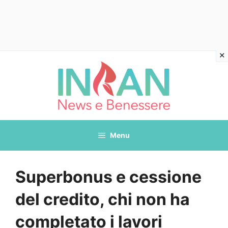
Vai
al
contenuto
Menu
Superbonus e cessione
del credito, chi non ha
completato i lavori