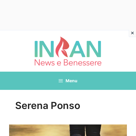
Vai
al
contenuto
Menu
Serena Ponso