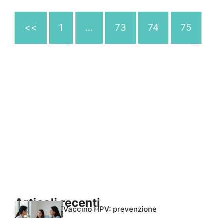
<<
1
…
73
74
75
Articoli recenti
Vaccino HPV: prevenzione