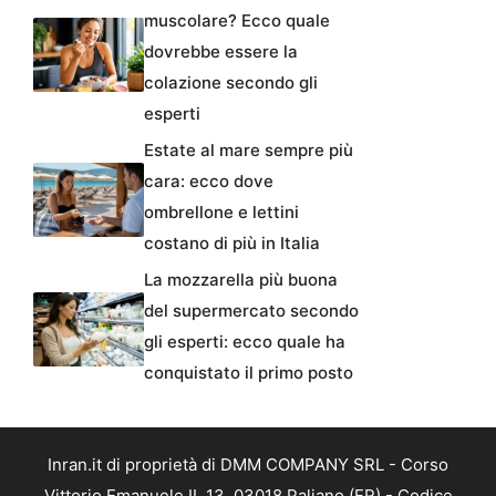
muscolare? Ecco quale
dovrebbe essere la
colazione secondo gli
esperti
Estate al mare sempre più
cara: ecco dove
ombrellone e lettini
costano di più in Italia
La mozzarella più buona
del supermercato secondo
gli esperti: ecco quale ha
conquistato il primo posto
Inran.it di proprietà di DMM COMPANY SRL - Corso
Vittorio Emanuele II, 13, 03018 Paliano (FR) - Codice