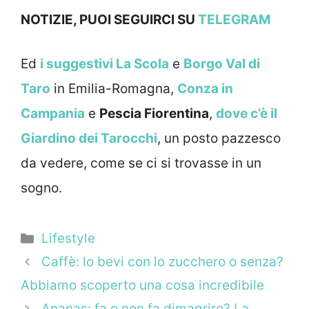
NOTIZIE, PUOI SEGUIRCI SU
TELEGRAM
Ed
i suggestivi La Scola
e
Borgo Val di
Taro
in Emilia-Romagna,
Conza in
Campania
e
Pescia Fiorentina
,
dove c’è il
Giardino dei Tarocchi
, un posto pazzesco
da vedere, come se ci si trovasse in un
sogno.
Categorie
Lifestyle
Caffè: lo bevi con lo zucchero o senza?
Abbiamo scoperto una cosa incredibile
Ananas: fa o non fa dimagrire? La