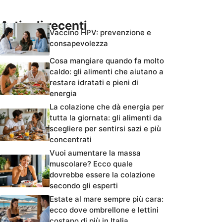
Articoli recenti
Vaccino HPV: prevenzione e
consapevolezza
Cosa mangiare quando fa molto
caldo: gli alimenti che aiutano a
restare idratati e pieni di
energia
La colazione che dà energia per
tutta la giornata: gli alimenti da
scegliere per sentirsi sazi e più
concentrati
Vuoi aumentare la massa
muscolare? Ecco quale
dovrebbe essere la colazione
secondo gli esperti
Estate al mare sempre più cara:
ecco dove ombrellone e lettini
costano di più in Italia