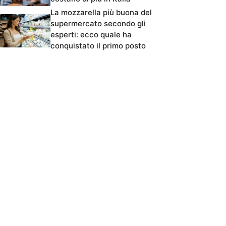
La mozzarella più buona del
supermercato secondo gli
esperti: ecco quale ha
conquistato il primo posto