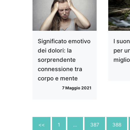
Significato emotivo
I suon
dei dolori: la
per u
sorprendente
miglio
connessione tra
corpo e mente
7 Maggio 2021
<<
1
…
387
388