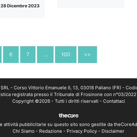
28 Dicembre 2023
6
7
…
100
>>
RL - Corso Vittorio Emanuele II, 13, 03018 Paliano (FR) - Codi
istica registrata presso il Tribunale di Frosinone con n°03/202
Copyright ©2026 - Tutti i diritti riservati -
Contattaci
e attività pubblicitarie su questo sito sono gestite da theCoreA
Chi Siamo
-
Redazione
-
Privacy Policy
-
Disclaimer