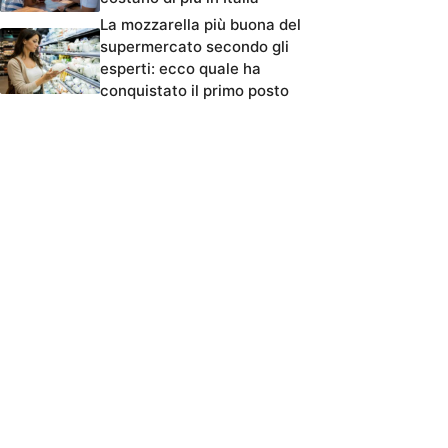
La mozzarella più buona del
supermercato secondo gli
esperti: ecco quale ha
conquistato il primo posto