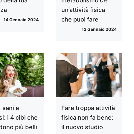
o della tua
metabolismo c’è
zza
un’attività fisica
che puoi fare
14 Gennaio 2024
12 Gennaio 2024
 sani e
Fare troppa attività
i: i 4 cibi che
fisica non fa bene:
dono più belli
il nuovo studio