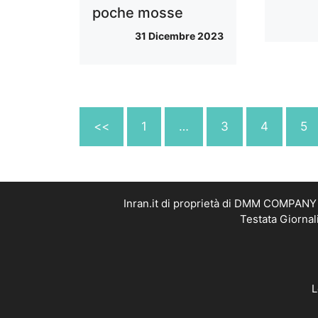
poche mosse
31 Dicembre 2023
<<
1
…
3
4
5
Inran.it di proprietà di DMM COMPANY S
Testata Giornal
L