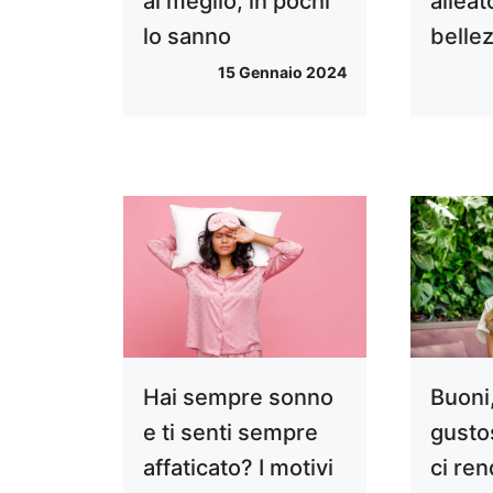
al meglio, in pochi
alleat
lo sanno
belle
15 Gennaio 2024
Hai sempre sonno
Buoni,
e ti senti sempre
gustos
affaticato? I motivi
ci ren