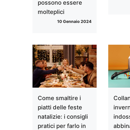
possono essere
molteplici
10 Gennaio 2024
Come smaltire i
Colla
piatti delle feste
invern
natalizie: i consigli
indos
pratici per farlo in
abbina