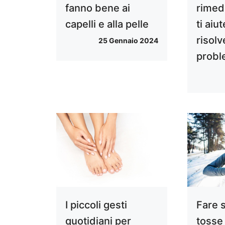
fanno bene ai
rimedi
capelli e alla pelle
ti aiu
risolv
25 Gennaio 2024
prob
I piccoli gesti
Fare 
quotidiani per
tosse