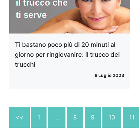
Ti bastano poco più di 20 minuti al
giorno per ringiovanire: il trucco dei
trucchi
8 Luglio 2023
<<
1
…
8
9
10
11