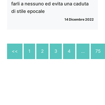
farli a nessuno ed evita una caduta
di stile epocale
14 Dicembre 2022
<<
1
2
3
4
…
75