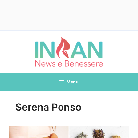
Vai
al
contenuto
Menu
Serena Ponso